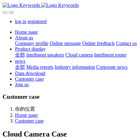
log in
registered
Home page
About us
Company profile
Online message
Online feedback
Contact us
Product display
全部
Intelligent speakers
Cloud camera
Intelligent router
news
全部
Media reports
Industry information
Corporate news
Data download
Customer case
Join us
Customer case
你的位置
Home page
Customer case
Cloud Camera Case