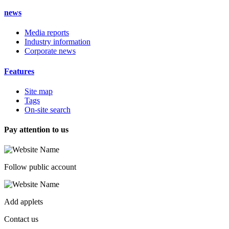
news
Media reports
Industry information
Corporate news
Features
Site map
Tags
On-site search
Pay attention to us
Follow public account
Add applets
Contact us