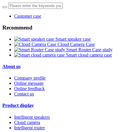
Customer case
Recommend
Smart speaker case
Cloud Camera Case
Smart Router Case study
Smart cloud camera case
About us
Company profile
Online message
Online feedback
Contact us
Product display
Intelligent speakers
Cloud camera
Intelligent router