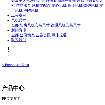
等离子废气净化装置
静电式油烟净化器
环保空调降温风
机
防腐水泵
风机零配件
离心风机
高压风机
锅炉风机
排
尘风机
消防风机
工程案例
风机尺寸
全部
防腐风机安装尺寸
铁通风机安装尺寸
新闻资讯
全部
公司动态
业界资讯
媒体报道
联系我们
<
Previous
>
Next
产品中心
PRODUCT