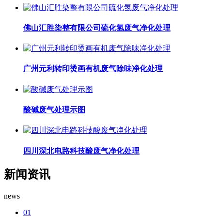
佛山汇胜染整有限公司硫化氢废气净化处理
广州元利转印烫画有机废气除味净化处理
酸碱废气处理示图
四川深北电路科技酸废气净化处理
新闻资讯
news
01