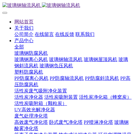
网站首页
关于我们
公司简介
在线留言
在线反馈
联系我们
产品中心
全部
玻璃钢防腐风机
玻璃钢离心风机
玻璃钢轴流风机
玻璃钢屋顶风机
玻璃
钢斜流风机
玻璃钢负压风机
塑料防腐风机
PP防腐离心风机
PP防腐轴流风机
PP防腐斜流风机
PP高
压防腐风机
活性炭废气吸附净化装置
活性炭净化器
活性炭吸附装置
活性炭净化箱（蜂窝炭）
活性炭吸附箱（颗粒炭）
UV高效光解净化器
废气处理净化塔
高效废气净化塔
卧式废气净化塔
PP喷淋净化塔
玻璃钢
酸雾净化塔