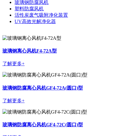
玻璃钢防腐风机
塑料防腐风机
活性炭废气吸附净化装置
UV高效光解净化器
玻璃钢离心风机F4-72A型
了解更多+
玻璃钢防腐离心风机GF4-72A(圆口)型
了解更多+
玻璃钢防腐离心风机GF4-72C(圆口)型