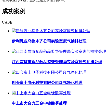
发展事业的利器，服务是创造价值的根本。
成功案例
CASE
伊利乳业乌鲁木齐公司实验室废气抽排处理
江西南昌市食品药品监督管理局实验室废气抽排处理
四会富士电子科技有限公司废气净化处理
中上市大合力五金电镀酸雾处理