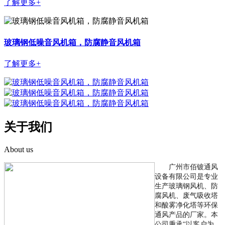
了解更多+
玻璃钢低噪音风机箱，防腐静音风机箱
了解更多+
关于我们
About us
广州市佰镀通风
设备有限公司是专业
生产玻璃钢风机、防
腐风机、废气吸收塔
和酸雾净化塔等环保
通风产品的厂家。本
公司秉承“以客户为