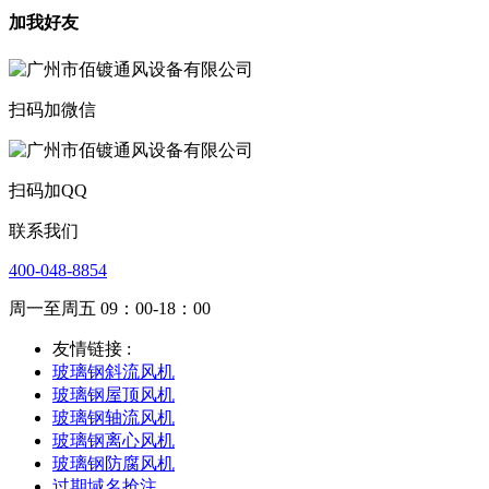
加我好友
扫码加微信
扫码加QQ
联系我们
400-048-8854
周一至周五 09：00-18：00
友情链接 :
玻璃钢斜流风机
玻璃钢屋顶风机
玻璃钢轴流风机
玻璃钢离心风机
玻璃钢防腐风机
过期域名抢注