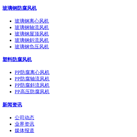
玻璃钢防腐风机
玻璃钢离心风机
玻璃钢轴流风机
玻璃钢屋顶风机
玻璃钢斜流风机
玻璃钢负压风机
塑料防腐风机
PP防腐离心风机
PP防腐轴流风机
PP防腐斜流风机
PP高压防腐风机
新闻资讯
公司动态
业界资讯
媒体报道