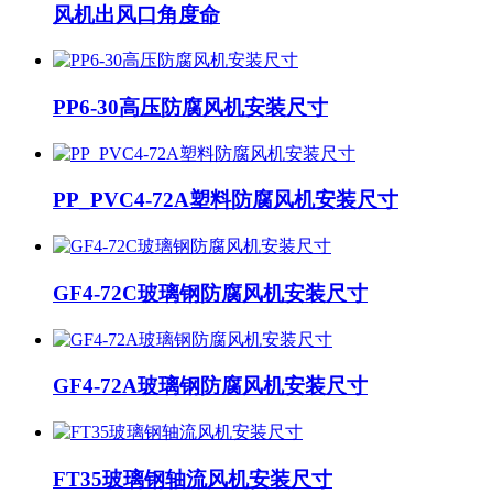
风机出风口角度命
PP6-30高压防腐风机安装尺寸
PP_PVC4-72A塑料防腐风机安装尺寸
GF4-72C玻璃钢防腐风机安装尺寸
GF4-72A玻璃钢防腐风机安装尺寸
FT35玻璃钢轴流风机安装尺寸