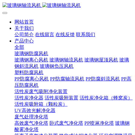
网站首页
关于我们
公司简介
在线留言
在线反馈
联系我们
产品中心
全部
玻璃钢防腐风机
玻璃钢离心风机
玻璃钢轴流风机
玻璃钢屋顶风机
玻璃
钢斜流风机
玻璃钢负压风机
塑料防腐风机
PP防腐离心风机
PP防腐轴流风机
PP防腐斜流风机
PP高
压防腐风机
活性炭废气吸附净化装置
活性炭净化器
活性炭吸附装置
活性炭净化箱（蜂窝炭）
活性炭吸附箱（颗粒炭）
UV高效光解净化器
废气处理净化塔
高效废气净化塔
卧式废气净化塔
PP喷淋净化塔
玻璃钢
酸雾净化塔