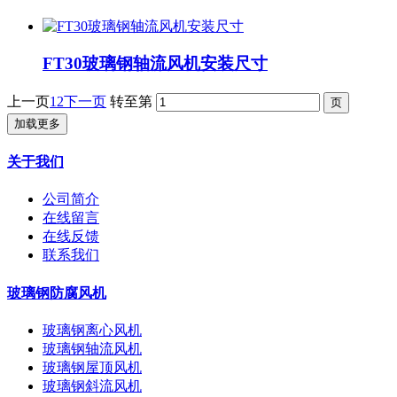
FT30玻璃钢轴流风机安装尺寸
上一页
1
2
下一页
转至第
加载更多
关于我们
公司简介
在线留言
在线反馈
联系我们
玻璃钢防腐风机
玻璃钢离心风机
玻璃钢轴流风机
玻璃钢屋顶风机
玻璃钢斜流风机