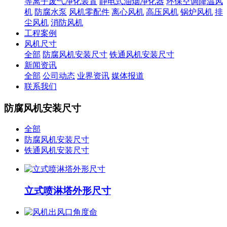
等离子废气净化装置
静电式油烟净化器
环保空调降温风
机
防腐水泵
风机零配件
离心风机
高压风机
锅炉风机
排
尘风机
消防风机
工程案例
风机尺寸
全部
防腐风机安装尺寸
铁通风机安装尺寸
新闻资讯
全部
公司动态
业界资讯
媒体报道
联系我们
防腐风机安装尺寸
全部
防腐风机安装尺寸
铁通风机安装尺寸
立式喷淋塔外形尺寸