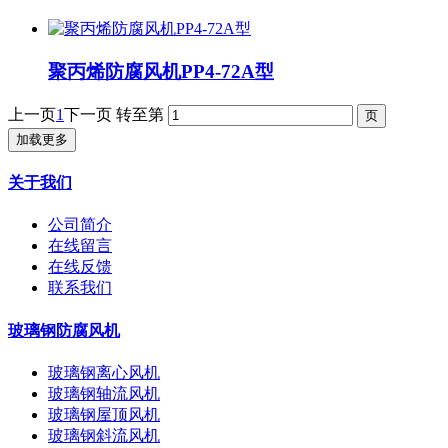
聚丙烯防腐风机PP4-72A型
上一页
1
下一页
转至第
加载更多
关于我们
公司简介
在线留言
在线反馈
联系我们
玻璃钢防腐风机
玻璃钢离心风机
玻璃钢轴流风机
玻璃钢屋顶风机
玻璃钢斜流风机