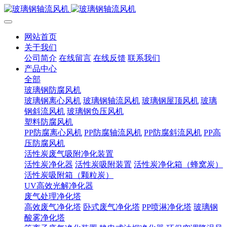
网站首页
关于我们
公司简介
在线留言
在线反馈
联系我们
产品中心
全部
玻璃钢防腐风机
玻璃钢离心风机
玻璃钢轴流风机
玻璃钢屋顶风机
玻璃
钢斜流风机
玻璃钢负压风机
塑料防腐风机
PP防腐离心风机
PP防腐轴流风机
PP防腐斜流风机
PP高
压防腐风机
活性炭废气吸附净化装置
活性炭净化器
活性炭吸附装置
活性炭净化箱（蜂窝炭）
活性炭吸附箱（颗粒炭）
UV高效光解净化器
废气处理净化塔
高效废气净化塔
卧式废气净化塔
PP喷淋净化塔
玻璃钢
酸雾净化塔