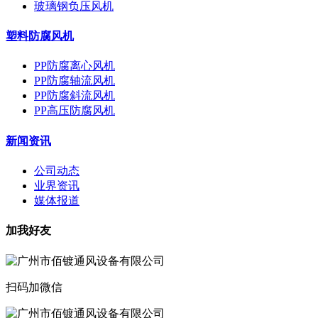
玻璃钢负压风机
塑料防腐风机
PP防腐离心风机
PP防腐轴流风机
PP防腐斜流风机
PP高压防腐风机
新闻资讯
公司动态
业界资讯
媒体报道
加我好友
扫码加微信