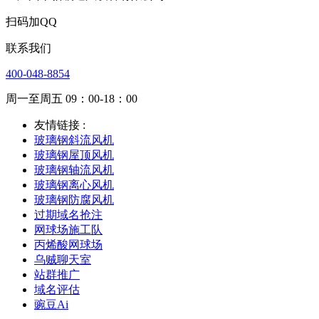
扫码加QQ
联系我们
400-048-8854
周一至周五 09：00-18：00
友情链接 :
玻璃钢斜流风机
玻璃钢屋顶风机
玻璃钢轴流风机
玻璃钢离心风机
玻璃钢防腐风机
过期域名抢注
网球场施工队
丙烯酸网球场
乌贼聊天室
站群推广
域名评估
豌豆Ai