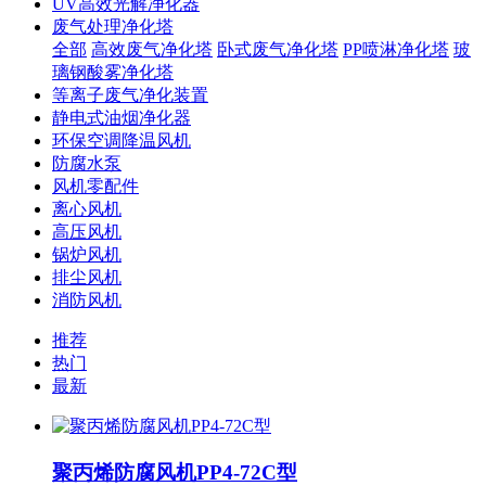
UV高效光解净化器
废气处理净化塔
全部
高效废气净化塔
卧式废气净化塔
PP喷淋净化塔
玻
璃钢酸雾净化塔
等离子废气净化装置
静电式油烟净化器
环保空调降温风机
防腐水泵
风机零配件
离心风机
高压风机
锅炉风机
排尘风机
消防风机
推荐
热门
最新
聚丙烯防腐风机PP4-72C型