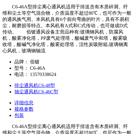
C6-46A型排尘离心通风机适用于排送含有木质碎屑、纤
维和尘土等空气混合物，介质温度不超过80℃，也可作为一般
的通风换气用。本风机具有6个前向弯曲的叶片，具有不易积
尘，耐磨损等特点。本风机有A式和C式传动，也可做成D式
传动。 佰镀通风设备主营品种有:玻璃钢风机，防腐风
机，酸雾净化塔，PP废气处理塔，酸碱废气中和塔，酸雾吸
收塔，酸碱气净化塔，酸雾处理塔，活性炭吸附箱,玻璃钢离
心风机，玻璃钢轴流
品牌：
佰镀
型号：
C6-46A
电话：
13570338624
排尘通风机C6-48型
抽尘通风机C6-46C型
详细信息
规格参数
包装
C6-46A型排尘离心通风机适用于排送含有木质碎屑、纤
维和尘土等空气混合物，介质温度不超过80℃，也可作为一般