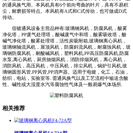
的通风换气用。本风机具有6个前向弯曲的叶片，具有不易积
尘，耐磨损等特点。本风机有A式和C式传动，也可做成D式
传动。
佰镀通风设备主营品种有:玻璃钢风机，防腐风机，酸雾
净化塔，PP废气处理塔，酸碱废气中和塔，酸雾吸收塔，酸
碱气净化塔，酸雾处理塔，活性炭吸附箱,玻璃钢离心风机，
玻璃钢轴流风机，屋顶风机，防腐斜流风机，耐腐蚀风机，玻
璃钢防腐风机，耐酸碱风机，塑料风机,PP高压防腐风机,防腐
水泵,离心风机，厨房抽烟风机，消防排烟风机，离心风机，
消防风机，高压风机，中压风机，排尘风机，锅炉引风机,玻
璃钢圆形风管,PP风管,PP消声器。适用于电镀，化工，石油，
纺织，电站，实验室等. 需通风换气以及工艺流程中输送含酸
性、碱性或大湿度水汽等腐蚀性气体及一般易爆气体场所.
相关推荐