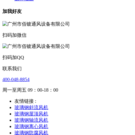
加我好友
扫码加微信
扫码加QQ
联系我们
400-048-8854
周一至周五 09：00-18：00
友情链接 :
玻璃钢斜流风机
玻璃钢屋顶风机
玻璃钢轴流风机
玻璃钢离心风机
玻璃钢防腐风机