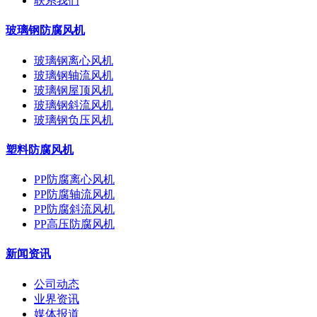
联系我们
玻璃钢防腐风机
玻璃钢离心风机
玻璃钢轴流风机
玻璃钢屋顶风机
玻璃钢斜流风机
玻璃钢负压风机
塑料防腐风机
PP防腐离心风机
PP防腐轴流风机
PP防腐斜流风机
PP高压防腐风机
新闻资讯
公司动态
业界资讯
媒体报道