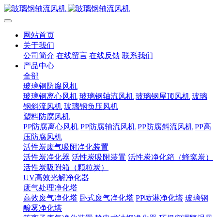
网站首页
关于我们
公司简介
在线留言
在线反馈
联系我们
产品中心
全部
玻璃钢防腐风机
玻璃钢离心风机
玻璃钢轴流风机
玻璃钢屋顶风机
玻璃
钢斜流风机
玻璃钢负压风机
塑料防腐风机
PP防腐离心风机
PP防腐轴流风机
PP防腐斜流风机
PP高
压防腐风机
活性炭废气吸附净化装置
活性炭净化器
活性炭吸附装置
活性炭净化箱（蜂窝炭）
活性炭吸附箱（颗粒炭）
UV高效光解净化器
废气处理净化塔
高效废气净化塔
卧式废气净化塔
PP喷淋净化塔
玻璃钢
酸雾净化塔